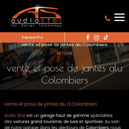
Espace Pro
Accueil
vente et pose de jantes alu
vente et pose de jantes alu Colombiers
RETOUR
vente et pose de jantes alu
Colombiers
vente et pose de jantes alu à Colombiers
Audio Star
est un
garage haut de gamme
spécialiste
des
voitures grand tourisme, de luxe et sportives
. Au sein
de notre garage dans les alentours de
Colombiers
, nous