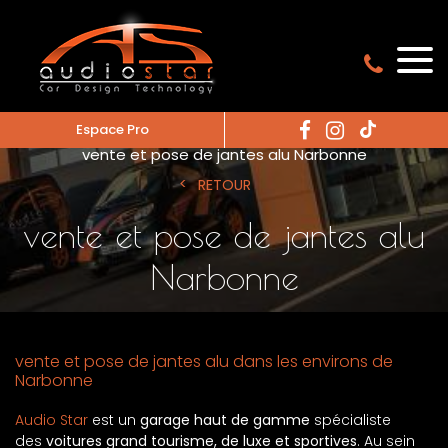
Espace Pro
Accueil
vente et pose de jantes alu
vente et pose de jantes alu Narbonne
RETOUR
vente et pose de jantes alu
Narbonne
vente et pose de jantes alu dans les environs de
Narbonne
Audio Star
est un
garage haut de gamme
spécialiste
des
voitures grand tourisme, de luxe et sportives
. Au sein