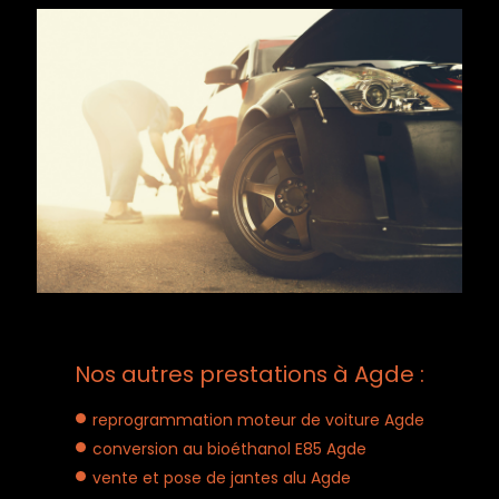
Nos autres prestations à Agde :
reprogrammation moteur de voiture Agde
conversion au bioéthanol E85 Agde
vente et pose de jantes alu Agde