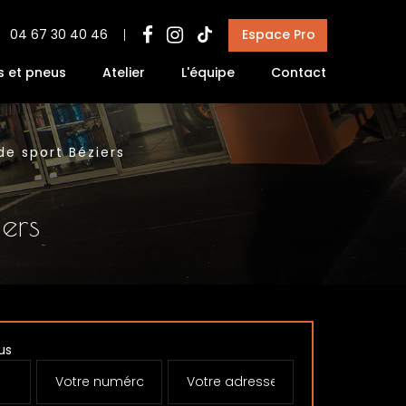
Espace Pro
04 67 30 40 46
s et pneus
Atelier
L'équipe
Contact
de sport Béziers
iers
us