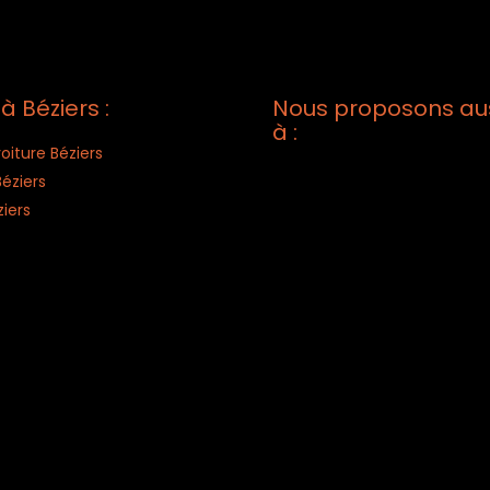
à Béziers :
Nous proposons auss
à :
iture Béziers
éziers
ziers