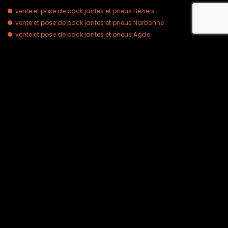
vente et pose de pack jantes et pneus Béziers
recaptcha
vente et pose de pack jantes et pneus Narbonne
vente et pose de pack jantes et pneus Agde
vente et pose de pack jantes et pneus Pézenas
vente et pose de pack jantes et pneus Sète
vente et pose de pack jantes et pneus Colombiers
Votre devis gratuit
Notre savoir faire